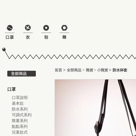
>
>
首頁
全部商品
>
雜貨
>
小雜貨
防水杯套
口罩
口罩說明
基本款
防水系列
可調式系列
限量系列
點點系列
兒童款式