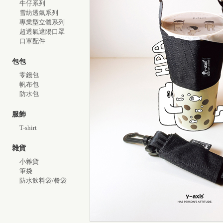
牛仔系列
雪紡透氣系列
專業型立體系列
超透氣遮陽口罩
口罩配件
包包
零錢包
帆布包
防水包
服飾
T-shirt
雜貨
小雜貨
筆袋
防水飲料袋/餐袋