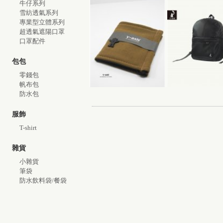
牛仔系列
雪紡透氣系列
專業型立體系列
超透氣遮陽口罩
口罩配件
包包
零錢包
帆布包
防水包
服飾
T-shirt
雜貨
小雜貨
筆袋
防水飲料袋/餐袋