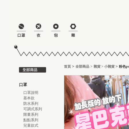
>
>
首頁
全部商品
>
雜貨
>
小雜貨
粉色p
口罩
口罩說明
基本款
防水系列
可調式系列
限量系列
點點系列
兒童款式