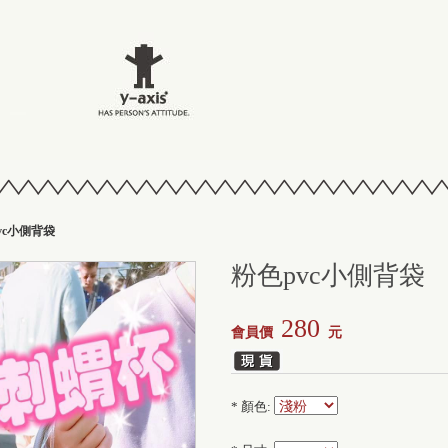
vc小側背袋
粉色pvc小側背袋
280
會員價
元
*
顏色: