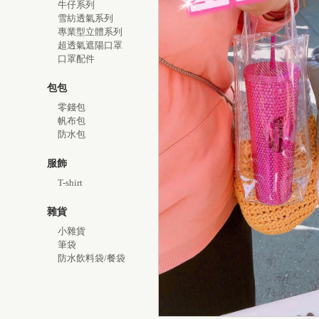
牛仔系列
雪紡透氣系列
專業型立體系列
超透氣遮陽口罩
口罩配件
包包
零錢包
帆布包
防水包
服飾
T-shirt
雜貨
小雜貨
筆袋
防水飲料袋/餐袋