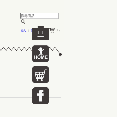
登入
|
註冊
( 0 )