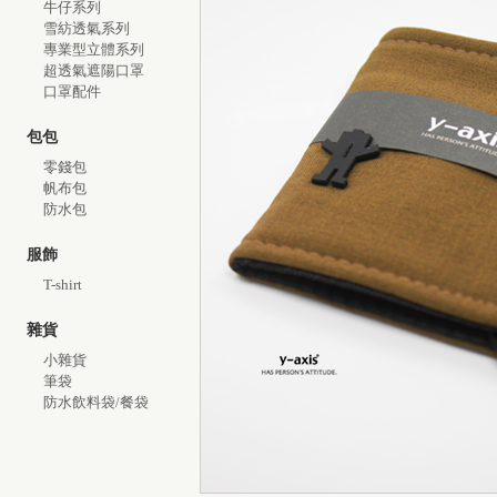
牛仔系列
雪紡透氣系列
專業型立體系列
超透氣遮陽口罩
口罩配件
包包
零錢包
帆布包
防水包
服飾
T-shirt
雜貨
小雜貨
筆袋
防水飲料袋/餐袋