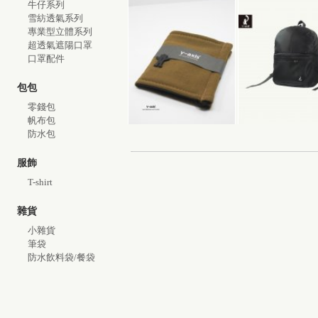
牛仔系列
雪紡透氣系列
專業型立體系列
超透氣遮陽口罩
口罩配件
包包
零錢包
帆布包
防水包
服飾
T-shirt
雜貨
小雜貨
筆袋
防水飲料袋/餐袋