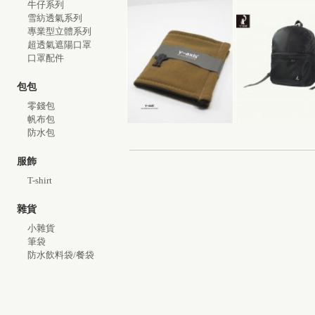
牛仔系列
雪紡透氣系列
專業型立體系列
超透氣遮陽口罩
口罩配件
包包
零錢包
帆布包
防水包
服飾
T-shirt
雜貨
小雜貨
筆袋
防水飲料袋/餐袋