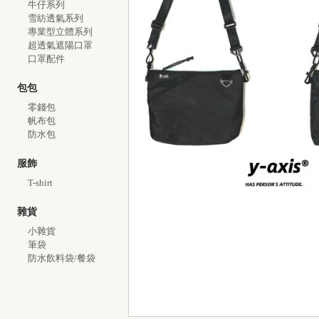
牛仔系列
雪紡透氣系列
專業型立體系列
超透氣遮陽口罩
口罩配件
包包
零錢包
帆布包
防水包
服飾
T-shirt
雜貨
小雜貨
筆袋
防水飲料袋/餐袋