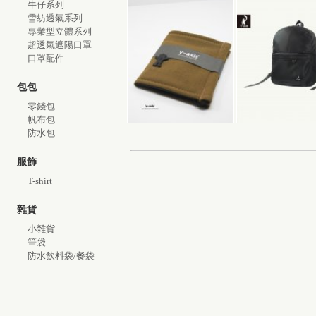
牛仔系列
雪紡透氣系列
專業型立體系列
超透氣遮陽口罩
口罩配件
包包
零錢包
帆布包
防水包
服飾
T-shirt
雜貨
小雜貨
筆袋
防水飲料袋/餐袋