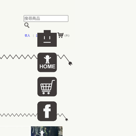
登入
|
註冊
( 0 )