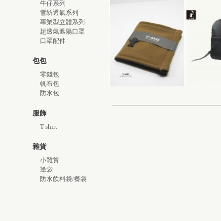
牛仔系列
雪紡透氣系列
專業型立體系列
超透氣遮陽口罩
口罩配件
包包
零錢包
帆布包
防水包
服飾
T-shirt
雜貨
小雜貨
筆袋
防水飲料袋/餐袋