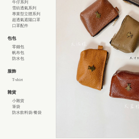
牛仔系列
雪紡透氣系列
專業型立體系列
超透氣遮陽口罩
口罩配件
包包
零錢包
帆布包
防水包
服飾
T-shirt
雜貨
小雜貨
筆袋
防水飲料袋/餐袋