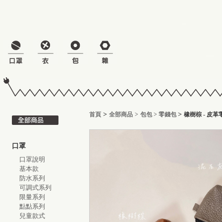
>
>
首頁
全部商品
>
包包
>
零錢包
橡樹棕 - 皮
口罩
口罩說明
基本款
防水系列
可調式系列
限量系列
點點系列
兒童款式