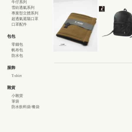
牛仔系列
雪紡透氣系列
專業型立體系列
超透氣遮陽口罩
口罩配件
包包
零錢包
帆布包
防水包
服飾
T-shirt
雜貨
小雜貨
筆袋
防水飲料袋/餐袋