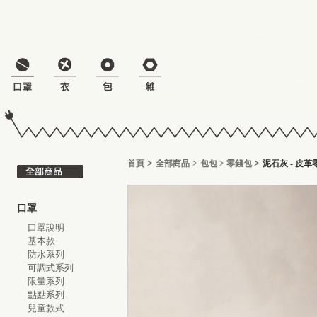
>
>
首頁
全部商品
>
包包
>
零錢包
泥石灰 - 皮
口罩
口罩說明
基本款
防水系列
可調式系列
限量系列
點點系列
兒童款式