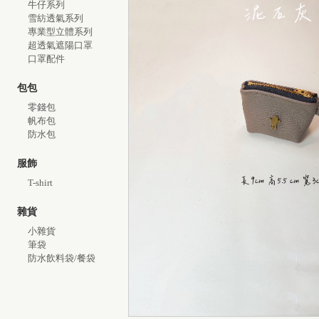
牛仔系列
雪紡透氣系列
專業型立體系列
超透氣遮陽口罩
口罩配件
包包
零錢包
帆布包
防水包
服飾
T-shirt
雜貨
小雜貨
筆袋
防水飲料袋/餐袋